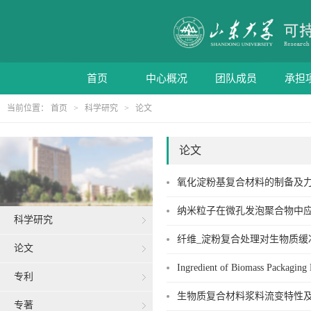
首页
中心概况
团队成员
承担
当前位置：
首页
>
科学研究
>
论文
论文
氧化淀粉基复合材料的制备及力学
纳米粒子在微孔发泡聚合物中应用
科学研究
纤维_淀粉复合处理对生物质缓冲
论文
Ingredient of Biomass Packagin
专利
生物质复合材料浆料流变特性及管
专著