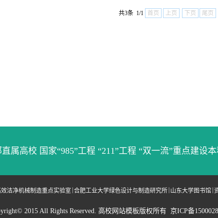
共3条 1/1
首页
上页
下页
尾页
直属高校 国家“985”工程 “211”工程 “双一流”重点建设
|
|
|
高效洁净机械制造重点实验室
合肥工业大学绿色设计与制造研究所
山东大学图书馆
yright© 2015 All Rights Reserved. 高校网站模板版权所有 京ICP备150002