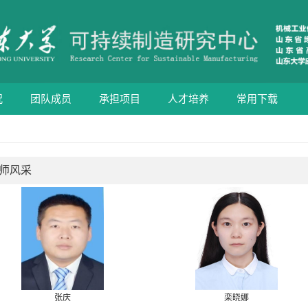
况
团队成员
承担项目
人才培养
常用下载
师风采
张庆
栾晓娜