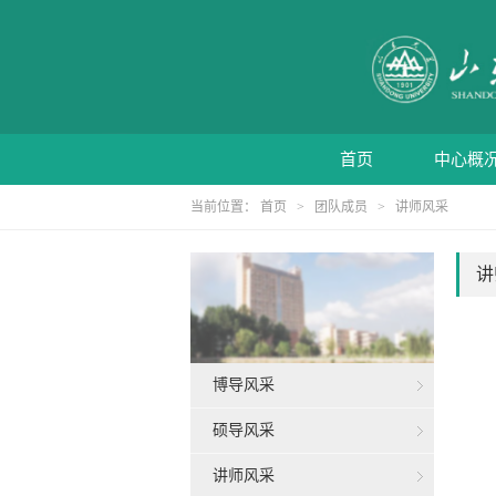
首页
中心概
当前位置：
首页
>
团队成员
>
讲师风采
讲
博导风采
硕导风采
讲师风采