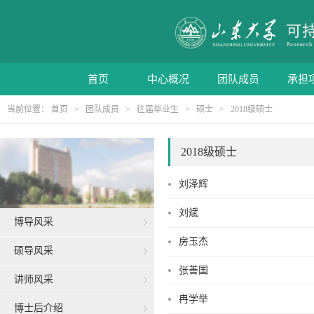
首页
中心概况
团队成员
承担
当前位置：
首页
>
团队成员
>
往届毕业生
>
硕士
>
2018级硕士
2018级硕士
刘泽辉
刘斌
博导风采
房玉杰
硕导风采
张善国
讲师风采
冉学举
博士后介绍