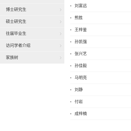
刘富远
博士研究生
熊胜
硕士研究生
王梓鉴
往届毕业生
孙凯强
访问学者介绍
张兴艺
家族树
孙佳毅
马明亮
刘静
付岩
成梓楠