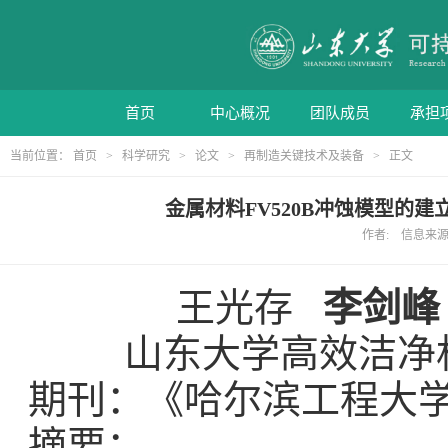
首页
中心概况
团队成员
承担
当前位置：
首页
>
科学研究
>
论文
>
再制造关键技术及装备
> 正文
金属材料FV520B冲蚀模型的建
作者: 信息来源: 
王光存
李剑峰
山东大学高效洁净
期刊：《哈尔滨工程大
摘要：