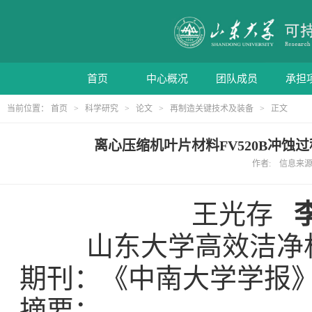
首页
中心概况
团队成员
承担
当前位置：
首页
>
科学研究
>
论文
>
再制造关键技术及装备
> 正文
离心压缩机叶片材料FV520B冲蚀过
作者: 信息来源: 
王光存
山东大学高效洁净
期刊：《中南大学学报
摘要：