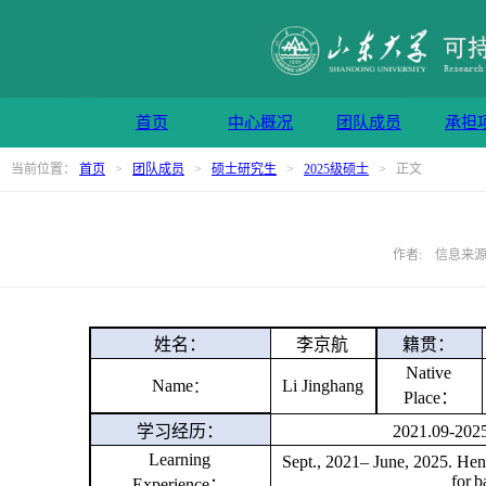
首页
中心概况
团队成员
承担
当前位置：
首页
>
团队成员
>
硕士研究生
>
2025级硕士
> 正文
作者: 信息来源: 
姓名：
李京航
籍贯：
Native
Name
Li Jinghang
：
Place：
学习经历：
2021.09-
Learning
Sept., 202
1–
Ju
ne
, 202
5
. Hen
for
b
Experience：