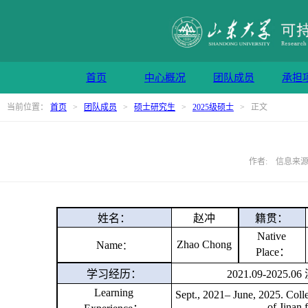
首页
中心概况
团队成员
承担
当前位置：
首页
>
团队成员
>
硕士研究生
>
2025级硕士
> 正文
作者: 信息来源: 
姓名：
赵冲
籍贯：
Native
Zhao Chong
Name
：
Place：
学习经历：
202
1
.09-202
5
.06
Learning
Sept., 202
1
–
Ju
ne
, 202
5
.
Coll
of Jinan
f