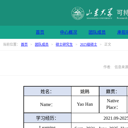
首页
中心概况
团队成员
承担
当前位置：
首页
>
团队成员
>
硕士研究生
>
2025级硕士
> 正文
作者: 信息来源: 
姓名：
姚韩
籍贯：
Native
Yao Han
Name
：
Place：
学习经历：
202
1
.09-202
Learning