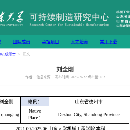
况
团队成员
承担项目
人才培养
常用下载
2025级硕士
> 正文
刘全刚
作者: 信息来源: 发布时间: 2025-09-22 点击量:
182
刘全刚
籍贯：
山东省德州市
Native
 quangang
Dezhou City, Shandong Province
Place：
202
1
.09-202
5
.06
山东大学机械工程学院
本科