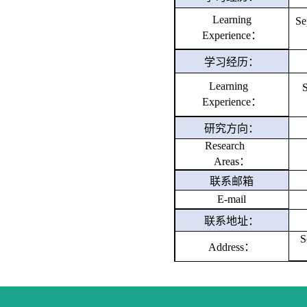
Learning
Se
Experience：
学习经历：
Learning
S
Experience：
研究方向：
Research
Areas：
联系邮箱
E-mail
联系地址：
S
Address：