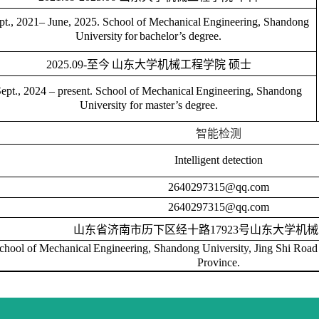
pt., 202
1
–
Ju
ne
, 202
5
. School of Mechanical
Engineering, Shandong
University
for
bachelor’s degree.
20
2
5
.09-至今
山东大学机械工程学院
硕士
ept., 20
24
– present. School of Mechanical
Engineering, Shandong
University for master’s degree.
智能检测
Intelligent detection
2640297315@qq.com
2640297315@qq.com
山东省济南市历下区经十路17923号山东大学机
chool of Mechanical
Engineering, Shandong University, Jing Shi Road
Province.