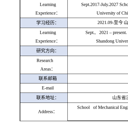
Learning
Sept.2017-July.2027 Sch
Experience
：
University of Chi
2021.09-
至今
学习经历：
Learning
Sept., 2021 – present.
Experience
：
Shandong Univers
研究方向：
Research
Areas
：
联系邮箱
E-mail
联系地址：
山东省
School of Mechanical Engi
Address
：