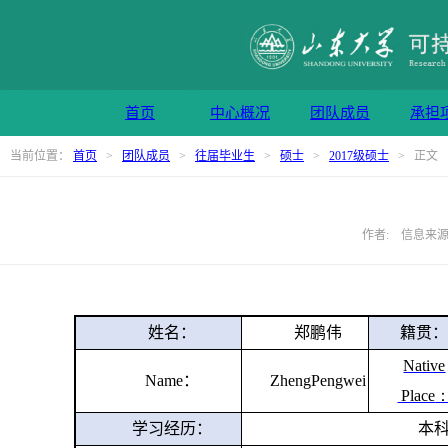
首页
中心概况
团队成员
承担
当前位置：
首页
>
团队成员
>
往届毕业生
>
硕士
>
2017级硕士
> 正文
作者: 信息来源: 
姓名：
郑鹏伟
籍贯
Native
Name
：
ZhengPengwei
Place
学习经历：
本