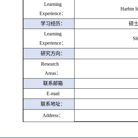
Learning
Harbin I
Experience
：
学习经历：
硕
Learning
Sh
Experience
：
研究方向：
Research
Areas
：
联系邮箱
E-mail
联系地址：
Address
：