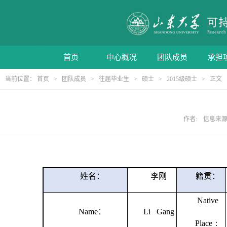
首页
中心概况
团队成员
承担
当前位置：
首页
>
团队成员
>
往届毕业生
>
硕士
>
2015级硕士
> 正文
作者: 信息来源: 
姓名：
李刚
籍贯：
Native
Name
：
Li Gang
Place
：