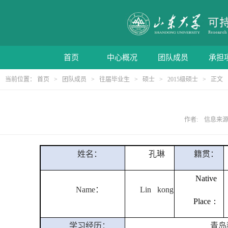
首页
中心概况
团队成员
承担
当前位置：
首页
>
团队成员
>
往届毕业生
>
硕士
>
2015级硕士
> 正文
作者: 信息来源: 
姓名：
孔琳
籍贯：
Native
Name
：
Lin kong
Place
：
学习经历：
青岛