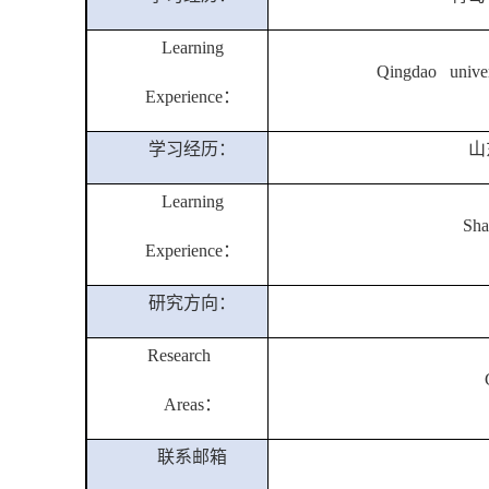
Learning
Qingdao univers
Experience
：
学习经历：
山
Learning
Sha
Experience
：
研究方向：
Research
Areas
：
联系邮箱