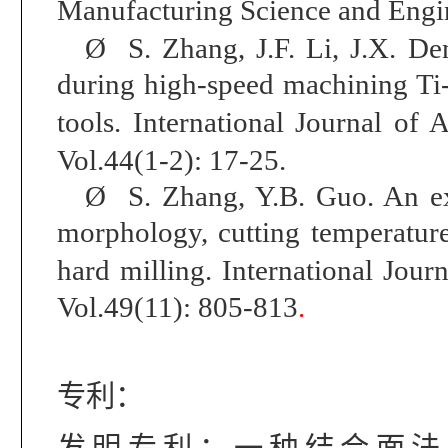
Manuf
acturing Science and Engi
Ø
S. Zhang, J.F. Li, J.X. De
during high-speed machining Ti-
tools
.
International Journal of
Vol.44(1-2): 17-25.
Ø
S. Zhang, Y.B. Guo.
An ex
morphology, cutting temperature,
hard milling.
International Jou
Vol.49(11): 805-813
.
专利：