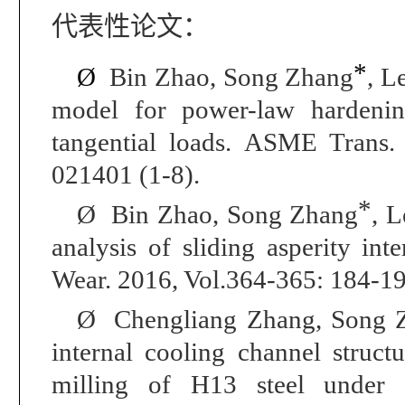
代表性论
文：
*
Ø
Bin Zhao,
Song Zhang
, L
model for power-law hardeni
tangential loads
.
ASME Trans.
021401 (1-8).
*
Ø
Bin Zhao,
Song Zhang
, 
analysis of sliding asperity int
Wear.
2016, Vol.364-365: 184-19
Ø
Chengliang Zhang,
Song 
internal cooling channel structu
milling of H13 steel under 