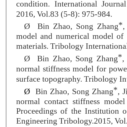
condition.
International Journ
2016, Vol.83 (5-8): 975-984.
*
Ø
Bin Zhao, Song Zhang
,
model and numerical model of m
materials
.
Tribology Internationa
*
Ø
Bin Zhao,
Song Zhang
,
normal stiffness model for powe
surface topography.
Tribology In
*
Ø
Bin Zhao,
Song Zhang
, 
normal contact stiffness model
Proceedings of the Institution 
Engineering Tribology
.
2015, Vol