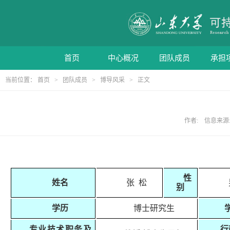
首页
中心概况
团队成员
承担
当前位置：
首页
>
团队成员
>
博导风采
> 正文
作者: 信息来源: 
性
姓名
张 松
别
学历
博士研究生
专业技术职务及
行