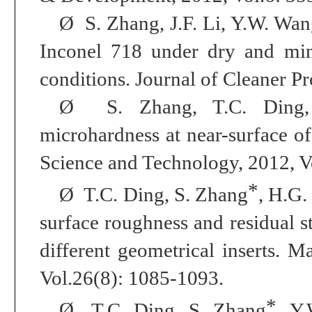
Ø
S. Zhang
, J.F. Li, Y.W. Wa
Inconel 718 under dry and min
conditions
.
Journal of Cleaner P
Ø
S. Zhang, T.C. Ding, 
microhardness at near-surface o
Science and Technology
, 2012, 
*
Ø
T.C. Ding, S. Zhang
, H.G.
surface roughness and residual s
different geometrical inserts.
Ma
Vol.26(8): 1085-1093.
*
Ø
T.C. Ding, S. Zhang
, Y