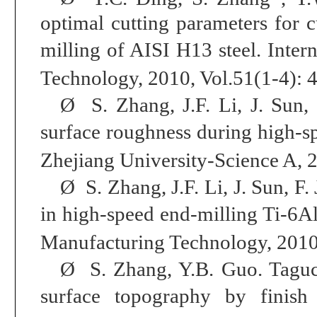
optimal cutting parameters for c
milling of AISI H13 steel.
Intern
Technology
, 2010, Vol.51(1-4): 
Ø
S. Zhang, J.F. Li, J. Sun,
surface roughness during high-s
Zhejiang
University-Science A
, 
Ø
S. Zhang, J.F. Li, J. Sun, F.
in high-speed end-milling Ti-6Al
Manufacturing Technology
, 2010
Ø
S. Zhang, Y.B. Guo.
Taguc
surface topography by finish