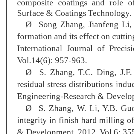
composite coatings and role of
Surface & Coatings Technology
.
Ø
Song Zhang, Jianfeng Li
formation and its effect on cuttin
International Journal of Preci
Vol.14(6): 957-963.
Ø
S. Zhang, T.C. Ding, J.F.
residual stress distributions
induc
Engineering
-
Research & Develo
Ø
S. Zhang
, W. Li, Y.B. Gu
integrity in finish hard milling of
& Development
, 2012, Vol.6: 35