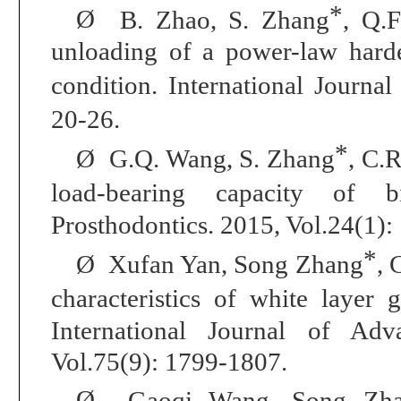
*
Ø
B. Zhao, S. Zhang
, Q.
unloading of a power-law harde
condition.
International Journal
20-26
.
*
Ø
G
.Q. Wang,
S. Zhang
, C.R
load
-
bearing capacity of b
Prosthodontics
.
2015, Vol.24(1):
*
Ø
Xufan Yan,
Song Zhang
, 
characteristics of white layer
International Journal of Ad
Vol.75(9): 1799-1807.
Ø
Gaoqi Wang,
Song Zh