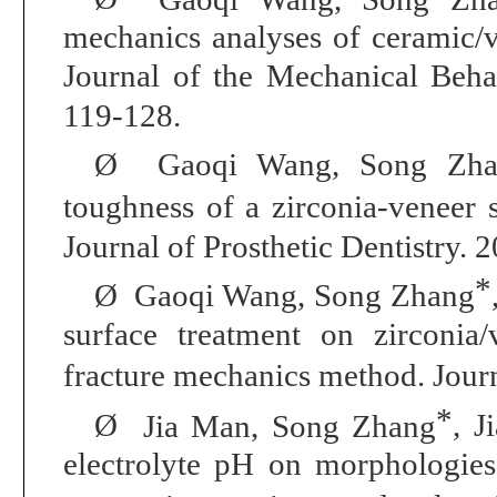
mechanics analyses of ceramic/
Journal of the Mechanical Beha
119-128.
Ø
Gaoqi Wang,
Song Zha
toughness of a zirconia-veneer s
Journal of Prosthetic Dentistry.
2
*
Ø
Gaoqi Wang,
Song Zhang
surface treatment on zirconia/
fracture mechanics method.
Jour
*
Ø
Jia Man,
Song Zhang
, J
electrolyte pH on morphologie