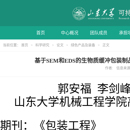
首页
中心概况
团队成员
承担
当前位置：
首页
>
科学研究
>
论文
>
绿色产品及装备
> 正文
基于SEM和EDS的生物质缓冲包装制
作者: 信息来源: 
郭安
福
李剑
山东大学机械工程学院
期刊：《包装工程》