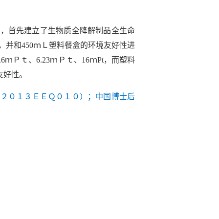
方法为基础，首先建立了生物质全降解制品全生命
并和450ｍＬ塑料餐盒的环境友好性进
Ｐｔ、6.23ｍＰｔ、16ｍPt，而塑料
境友好性。
Ｒ２０１３ＥＥＱ０１０）；中国博士后