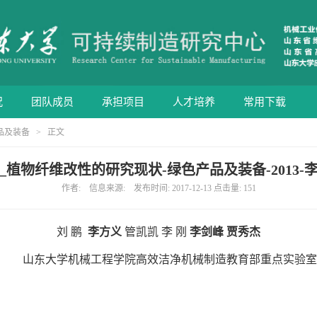
况
团队成员
承担项目
人才培养
常用下载
品及装备
> 正文
_植物纤维改性的研究现状-绿色产品及装备-2013-
作者: 信息来源: 发布时间: 2017-12-13 点击量:
151
刘 鹏
李方义
管凯凯 李 刚
李剑峰 贾秀杰
山东大学机械工程学院高效洁净机械制造教育部重点实验室