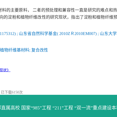
材料的主要原料，
二者的预处理和兼容性一直是研究的难点和
向的淀粉和植物纤维改性的研究现状，指出了淀粉和植物纤维
175312) ; 山东省自然科学基金( 2010ZＲ2010EM007) ; 山东大
/植物纤维基材料; 复合改性
现状》
】已下载
6150
次
直属高校 国家“985”工程 “211”工程 “双一流”重点建设