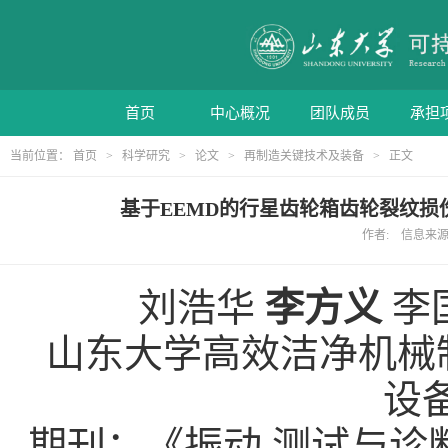
首页
中心概况
团队成员
承担
当前位置：
首页
>
科学研究
>
论文
>
再制造关键技术及装备
> 正文
基于EEMD的行星齿轮箱齿轮裂纹损
作者: 信息来源: 
刘浩华
李方义
李
山东大学高效洁净机械
设
期刊：《振动
.
测试与诊