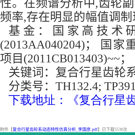
性。在频谱分析中
,
齿轮副
频率
,
存在明显的幅值调制
基金：国家高技术
(2013AA040204)
； 国家
项目
(2011CB013403)~~
；
关键词：复合行星齿轮
分类号：
TH132.4; TP391
下载地址：《复合行星
附件【
复合行星齿轮系动态特性仿真分析_李国彦.pdf
】已下载
5538
次