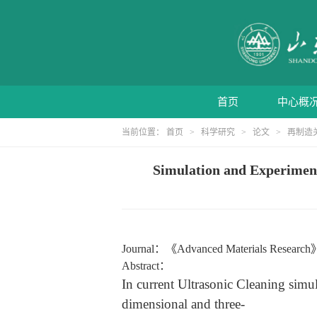
首页
中心概
当前位置：
首页
>
科学研究
>
论文
>
再制造
Simulation and Experiment
Journal
：《
Advanced Materials Research
Abstract
：
In current Ultrasonic Cleaning simul
dimensional and three-