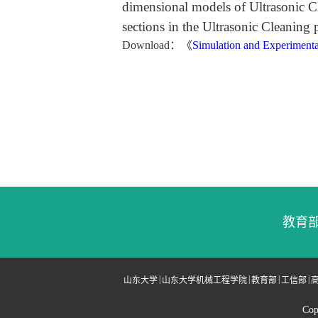
dimensional models of Ultrasonic Cl
sections in the Ultrasonic Cleaning 
Download
：《
Simulation and Experimenta
教育部
|
|
|
|
山东大学
山东大学机械工程学院
教育部
工信部
Cop