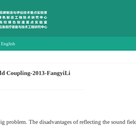
English
eld Coupling-2013-FangyiLi
 problem. The disadvantages of reflecting the sound field ch