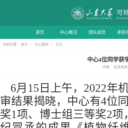
首页
中心概况
团队成员
承担
当前位置：
首页
>
中心要闻
> 正文
中心4位同学获学
作者: 信息来源: 
6
月
15
日上午，
2022
年
审结果揭晓，中心有
4
位
奖
1
项、博士组三等奖
2
项
纪冒丞的成果《植物纤