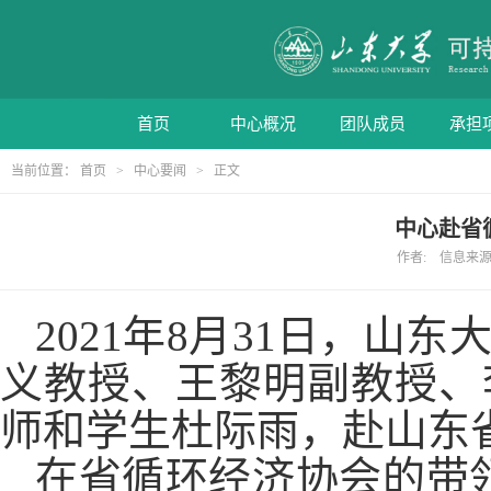
首页
中心概况
团队成员
承担
当前位置：
首页
>
中心要闻
> 正文
中心赴省
作者: 信息来源: 
2021
年
8
月
31
日，山东
义教授、王黎明副教授、
师和学生杜际雨，赴山东
在省循环经济协会的带