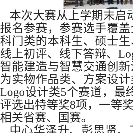
本次大赛从上学期末启
报名参赛，参赛选手覆盖
科门类的本科生、硕士生
线上初评、线下答辩、
Lo
智能建造与智慧交通创新
为实物作品类、方案设计
Logo
设计类
5
个赛道，最
评选出特等奖
8
项，一等
相关省赛、国赛。
中心华泽升、彭思贤、